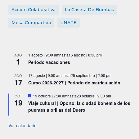
Acción Colaborativa
La Caseta De Bombas
Mesa Compartida
UNATE
1 agosto | 9:00 am
hasta
16 agosto | 8:30 pm
AGO
1
Periodo vacaciones
17 agosto | 9:00 am
hasta
25 septiembre | 2:00 pm
AGO
17
Curso 2026-2027 | Periodo de matriculación
Destacado
19 octubre | 7:30 am
hasta
23 octubre | 9:00 pm
OCT
19
Viaje cultural | Oporto, la ciudad bohemia de los
puentes a orillas del Duero
Ver calendario