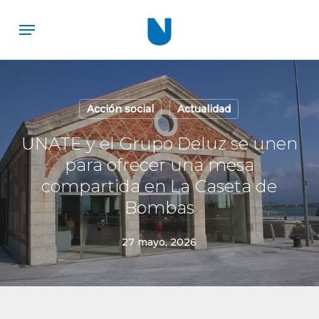
Skip
Menu
to
main
content
Acción social
Actualidad
UNATE y el Grupo Deluz se unen
para ofrecer una mesa
compartida en La Caseta de
Bombas
27 mayo, 2026