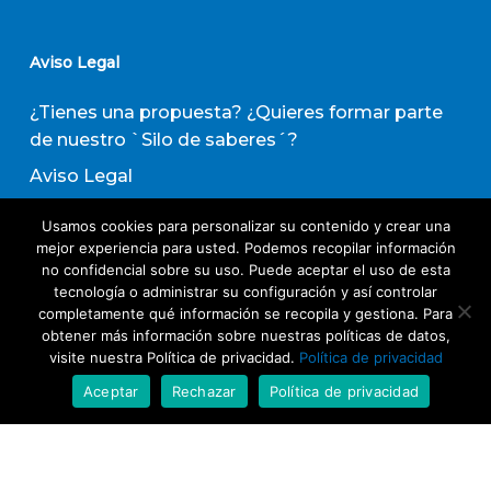
Aviso Legal
¿Tienes una propuesta? ¿Quieres formar parte
de nuestro `Silo de saberes´?
Aviso Legal
Política de privacidad
Usamos cookies para personalizar su contenido y crear una
Política de Transparencia
mejor experiencia para usted. Podemos recopilar información
no confidencial sobre su uso. Puede aceptar el uso de esta
Política de Evaluación de Proveedores
tecnología o administrar su configuración y así controlar
completamente qué información se recopila y gestiona. Para
obtener más información sobre nuestras políticas de datos,
Suscribirse a nuestro boletín de actividades
visite nuestra Política de privacidad.
Política de privacidad
Aceptar
Rechazar
Política de privacidad
Acepto los términos y condiciones
Política
de Privacidad