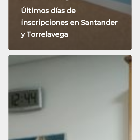
Últimos días de
inscripciones en Santander
y Torrelavega
La
actividad
académica
de
la
UNATE
regresa
a
su
sede
de