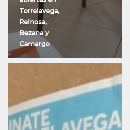
Torrelavega,
Reinosa,
Bezana y
Camargo
Últimos
días
de
inscripciones
en
Santander
y
Torrelavega