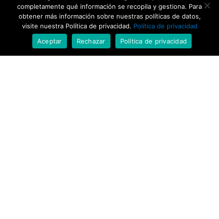
completamente qué información se recopila y gestiona. Para
obtener más información sobre nuestras políticas de datos,
visite nuestra Política de privacidad.
Política de privacidad
Aceptar
Rechazar
Política de privacidad
Actualidad
Seguimos nuestras
actividades cargados de
esperanza y de
responsabilidad