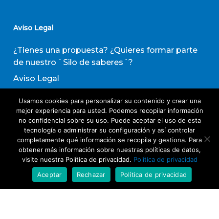
Aviso Legal
¿Tienes una propuesta? ¿Quieres formar parte
de nuestro `Silo de saberes´?
Aviso Legal
Política de privacidad
Usamos cookies para personalizar su contenido y crear una
Política de Transparencia
mejor experiencia para usted. Podemos recopilar información
no confidencial sobre su uso. Puede aceptar el uso de esta
Política de Evaluación de Proveedores
tecnología o administrar su configuración y así controlar
completamente qué información se recopila y gestiona. Para
obtener más información sobre nuestras políticas de datos,
Suscribirse a nuestro boletín de actividades
visite nuestra Política de privacidad.
Política de privacidad
Aceptar
Rechazar
Política de privacidad
Acepto los términos y condiciones
Política
de Privacidad