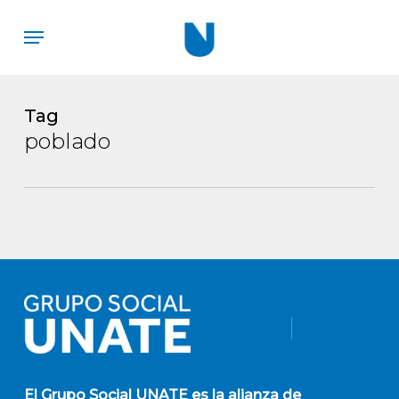
Skip
Menu
to
main
content
Tag
poblado
El
Grupo Social UNATE
es la alianza de