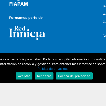
P
P
Formamos parte de:
P
S
ejor experiencia para usted. Podemos recopilar información no confiden
P
nformación se recopila y gestiona. Para obtener más información sobre nu
Política de privacidad
D
Aceptar
Rechazar
Política de privacidad