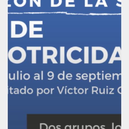
de
la
Sal