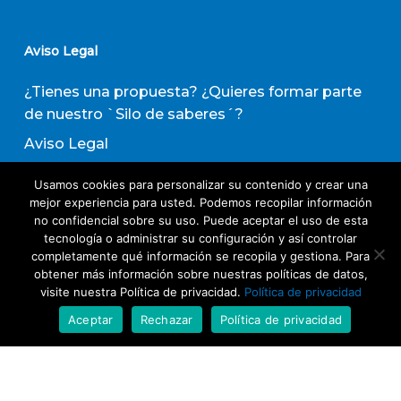
Aviso Legal
¿Tienes una propuesta? ¿Quieres formar parte
de nuestro `Silo de saberes´?
Aviso Legal
Política de privacidad
Usamos cookies para personalizar su contenido y crear una
Política de Transparencia
mejor experiencia para usted. Podemos recopilar información
no confidencial sobre su uso. Puede aceptar el uso de esta
Política de Evaluación de Proveedores
tecnología o administrar su configuración y así controlar
completamente qué información se recopila y gestiona. Para
obtener más información sobre nuestras políticas de datos,
Suscribirse a nuestro boletín de actividades
visite nuestra Política de privacidad.
Política de privacidad
Aceptar
Rechazar
Política de privacidad
Acepto los términos y condiciones
Política
de Privacidad