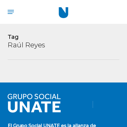
Skip
Menu
to
main
content
Tag
Raúl Reyes
El
Grupo Social UNATE
es la alianza de