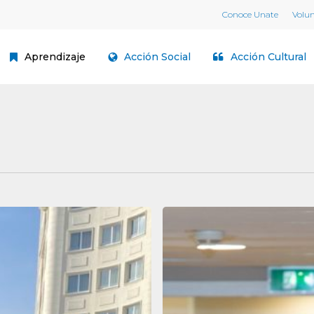
Conoce Unate
Volu
Aprendizaje
Acción Social
Acción Cultural
Las
residencias
en
Cantabria:
negocio
privado,