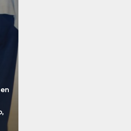
 en
o,