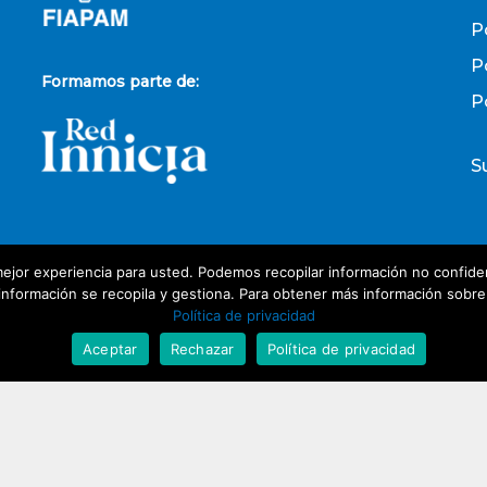
P
P
Formamos parte de:
P
S
ejor experiencia para usted. Podemos recopilar información no confiden
P
nformación se recopila y gestiona. Para obtener más información sobre nu
Política de privacidad
D
Aceptar
Rechazar
Política de privacidad