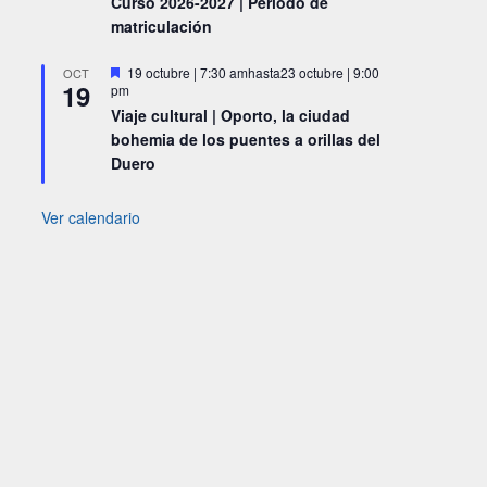
Curso 2026-2027 | Periodo de
matriculación
Destacado
19 octubre | 7:30 am
hasta
23 octubre | 9:00
OCT
19
pm
Viaje cultural | Oporto, la ciudad
bohemia de los puentes a orillas del
Duero
Ver calendario