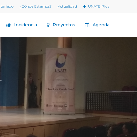
ntariado
¿Dónde Estamos?
Actualidad
UNATE Plus
Incidencia
Proyectos
Agenda