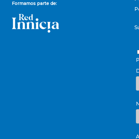
Formamos parte de:
P
S
P
D
A