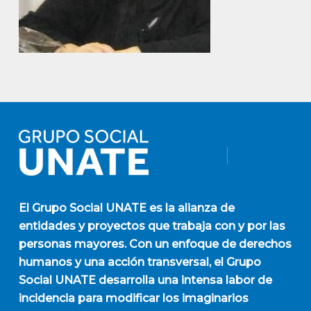
El
Grupo Social UNATE
es la alianza de
entidades y proyectos que trabaja con y por las
personas mayores. Con un enfoque de derechos
humanos y una acción transversal, el Grupo
Social UNATE desarrolla una intensa labor de
incidencia para modificar los imaginarios