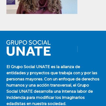
El
Grupo Social UNATE
es la alianza de
entidades y proyectos que trabaja con y por las
personas mayores. Con un enfoque de derechos
humanos y una acción transversal, el Grupo
Social UNATE desarrolla una intensa labor de
incidencia para modificar los imaginarios
edadistas en nuestra sociedad.