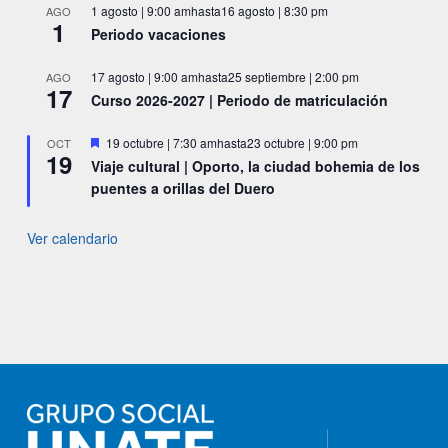
1 agosto | 9:00 am
hasta
16 agosto | 8:30 pm
AGO
1
Periodo vacaciones
17 agosto | 9:00 am
hasta
25 septiembre | 2:00 pm
AGO
17
Curso 2026-2027 | Periodo de matriculación
Destacado
19 octubre | 7:30 am
hasta
23 octubre | 9:00 pm
OCT
19
Viaje cultural | Oporto, la ciudad bohemia de los
puentes a orillas del Duero
Ver calendario