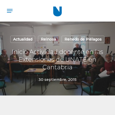
Skip
Menu
to
main
content
Actualidad
Reinosa
Renedo de Piélagos
Inicio Actividad docente en las
Extensiones de UNATE en
Cantabria
30 septiembre, 2015