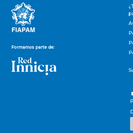
¿
p
A
P
P
Formamos parte de:
P
S
P
D