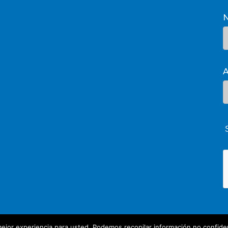
A
ejor experiencia para usted. Podemos recopilar información no confiden