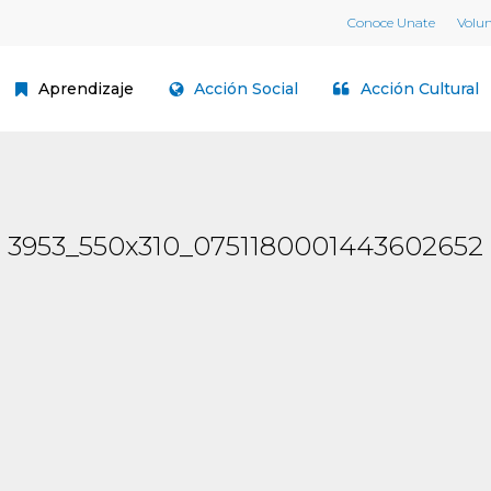
Conoce Unate
Volu
Aprendizaje
Acción Social
Acción Cultural
3953_550x310_0751180001443602652