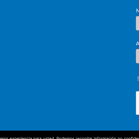
A
ejor experiencia para usted. Podemos recopilar información no confiden