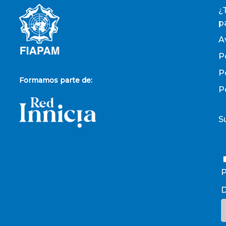
¿
p
A
P
P
Formamos parte de:
P
S
P
D