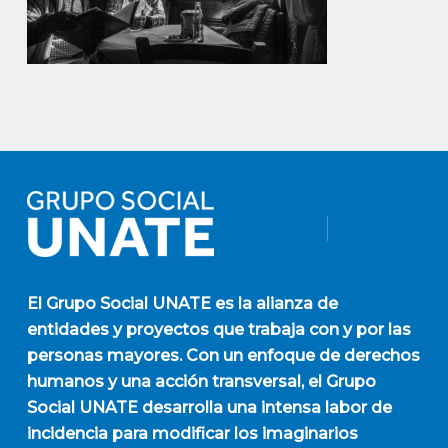
El
Grupo Social UNATE
es la alianza de
entidades y proyectos que trabaja con y por las
personas mayores. Con un enfoque de derechos
humanos y una acción transversal, el Grupo
Social UNATE desarrolla una intensa labor de
incidencia para modificar los imaginarios