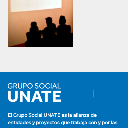
El
Grupo Social UNATE
es la alianza de
entidades y proyectos que trabaja con y por las