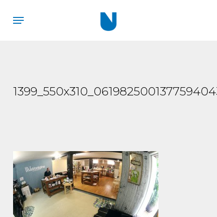
Skip
Menu
to
main
content
1399_550x310_061982500137759404