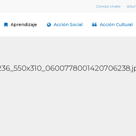
Conoce Unate
Volu
Aprendizaje
Acción Social
Acción Cultural
236_550x310_0600778001420706238.j