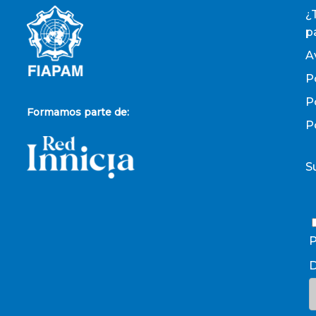
¿
p
A
P
P
Formamos parte de:
P
S
P
D