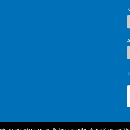
A
ejor experiencia para usted. Podemos recopilar información no confiden