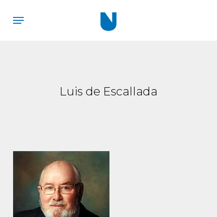
Skip
Menu
to
main
content
Luis de Escallada