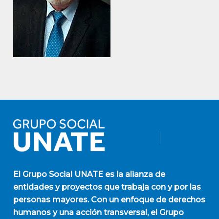
El
Grupo Social UNATE
es la alianza de
entidades y proyectos que trabaja con y por las
personas mayores. Con un enfoque de derechos
humanos y una acción transversal, el Grupo