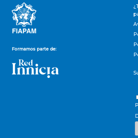
¿
p
A
P
P
Formamos parte de:
P
S
P
D