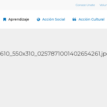
Conoce Unate
Volu
Aprendizaje
Acción Social
Acción Cultural
610_550x310_0257871001402654261.j