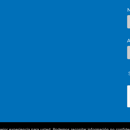
A
ejor experiencia para usted. Podemos recopilar información no confiden