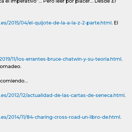
ta el imperativo”… Pero leer por placer… Desde
El
es/2015/04/el-quijote-de-la-a-la-z-2-parte.html
. El
019/11/los-errantes-bruce-chatwin-y-su-teoria.html
.
 nomadeo.
 recomiendo…
.es/2012/12/actualidad-de-las-cartas-de-seneca.html
.
.es/2014/11/84-charing-cross-road-un-libro-de.html
.