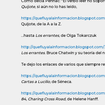
Como decía Pennac: “El verbo leer no sopor
Quijote
, si aún no lo has leído,
https://quefluyalainformacion.blogspot.com.
Quijote, de la A a la Z.
…hasta
Los errantes
, de Olga Tokarczuk
http://quefluyalainformacion.blogspot.com/2
Los errantes
. Bruce Chatwin y su teoría del
Te dejo los enlaces de varios que siempre
https://quefluyalainformacion.blogspot.com
Cartas a Lucilio
, de Séneca.
https://quefluyalainformacion.blogspot.com
84, Charing Cross Road
, de Helene Hanff.