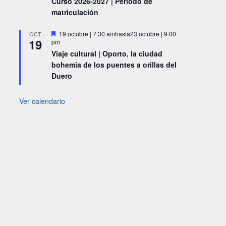
Curso 2026-2027 | Periodo de
matriculación
Destacado
19 octubre | 7:30 am
hasta
23 octubre | 9:00
OCT
19
pm
Viaje cultural | Oporto, la ciudad
bohemia de los puentes a orillas del
Duero
Ver calendario