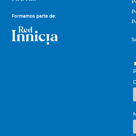
P
P
Formamos parte de:
P
S
P
D