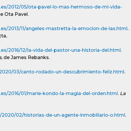
m.es/2012/05/ota-pavel-lo-mas-hermoso-de-mi-vida-
e Ota Pavel.
.es/2013/11/angeles-mastretta-la-emocion-de-las.html
.
tta
.
es/2016/12/la-vida-del-pastor-una-historia-del.html
.
s
, de James Rebanks.
/2020/03/canto-rodado-un-descubrimiento-feliz.html
.
m.es/2016/01/marie-kondo-la-magia-del-orden.html
.
La
/2020/02/historias-de-un-agente-inmobiliario-o.html
.