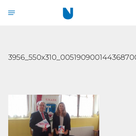
Skip
Menu
to
main
content
3956_550x310_00519090014436870