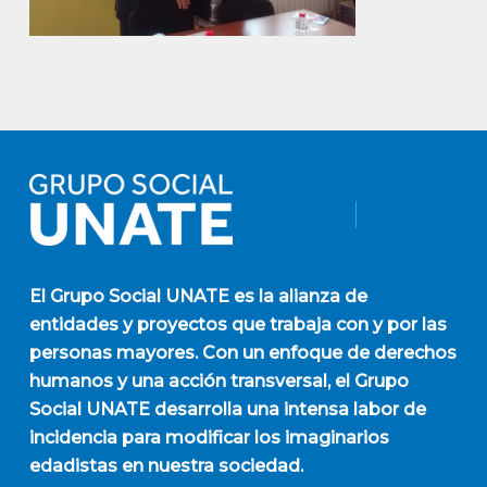
El
Grupo Social UNATE
es la alianza de
entidades y proyectos que trabaja con y por las
personas mayores. Con un enfoque de derechos
humanos y una acción transversal, el Grupo
Social UNATE desarrolla una intensa labor de
incidencia para modificar los imaginarios
edadistas en nuestra sociedad.