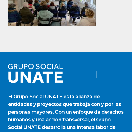
El
Grupo Social UNATE
es la alianza de
entidades y proyectos que trabaja con y por las
personas mayores. Con un enfoque de derechos
humanos y una acción transversal, el Grupo
Social UNATE desarrolla una intensa labor de