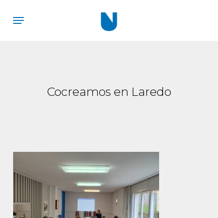
Skip
Menu
to
main
content
Cocreamos en Laredo