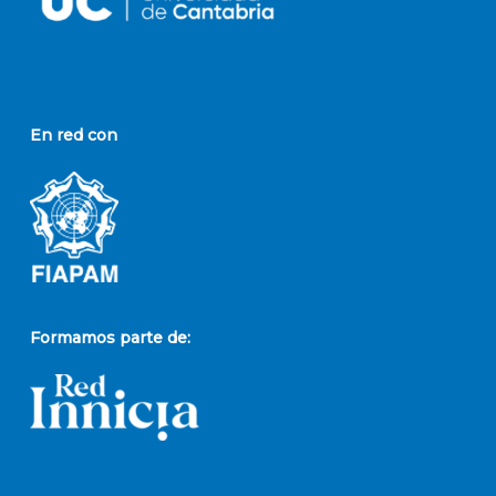
En red con
Formamos parte de: