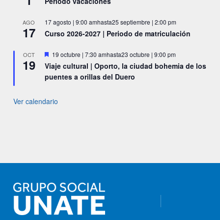
1
Periodo vacaciones
17 agosto | 9:00 am
hasta
25 septiembre | 2:00 pm
AGO
17
Curso 2026-2027 | Periodo de matriculación
Destacado
19 octubre | 7:30 am
hasta
23 octubre | 9:00 pm
OCT
19
Viaje cultural | Oporto, la ciudad bohemia de los
puentes a orillas del Duero
Ver calendario