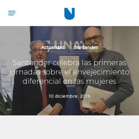
Skip
Menu
to
main
content
Actualidad
Santander
Santander celebra las primeras
jornadas sobre el envejecimiento
diferencial en las mujeres
10 diciembre, 2019