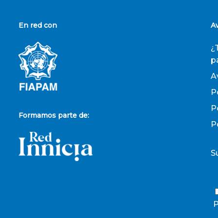
En red con
A
¿
p
A
P
P
Formamos parte de:
P
S
P