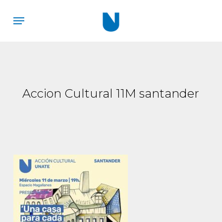
Skip
Menu
to
main
content
Accion Cultural 11M santander