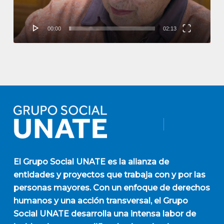
00:00
02:13
El
Grupo Social UNATE
es la alianza de
entidades y proyectos que trabaja con y por las
personas mayores. Con un enfoque de derechos
humanos y una acción transversal, el Grupo
Social UNATE desarrolla una intensa labor de