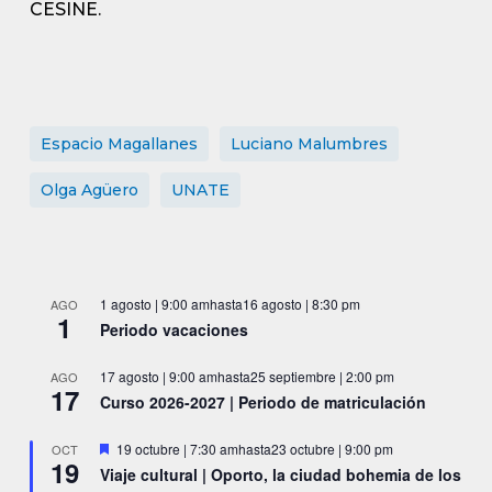
CESINE.
Espacio Magallanes
Luciano Malumbres
Olga Agüero
UNATE
1 agosto | 9:00 am
hasta
16 agosto | 8:30 pm
AGO
1
Periodo vacaciones
17 agosto | 9:00 am
hasta
25 septiembre | 2:00 pm
AGO
17
Curso 2026-2027 | Periodo de matriculación
Destacado
19 octubre | 7:30 am
hasta
23 octubre | 9:00 pm
OCT
19
Viaje cultural | Oporto, la ciudad bohemia de los