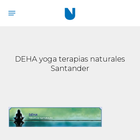
Skip
Menu
to
main
content
DEHA yoga terapias naturales
Santander