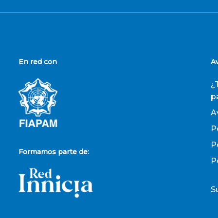
En red con
A
¿
p
A
P
P
Formamos parte de:
P
S