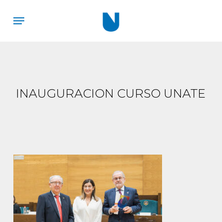
Skip
Menu
to
main
content
INAUGURACION CURSO UNATE