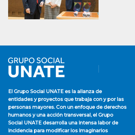
El
Grupo Social UNATE
es la alianza de
entidades y proyectos que trabaja con y por las
personas mayores. Con un enfoque de derechos
humanos y una acción transversal, el Grupo
Social UNATE desarrolla una intensa labor de
incidencia para modificar los imaginarios