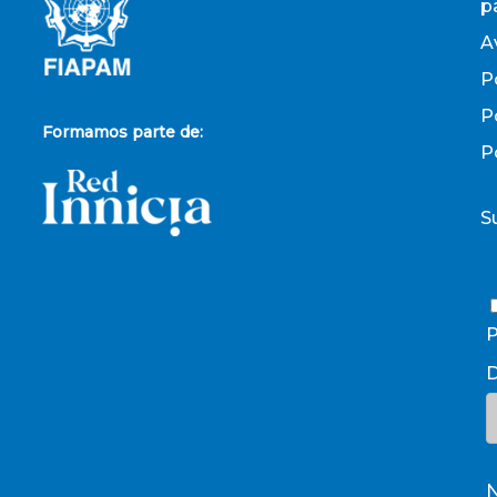
p
A
P
P
Formamos parte de:
P
S
P
D