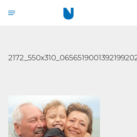
Skip
Menu
to
main
content
2172_550x310_0656519001392199202