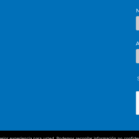
A
ejor experiencia para usted. Podemos recopilar información no confiden