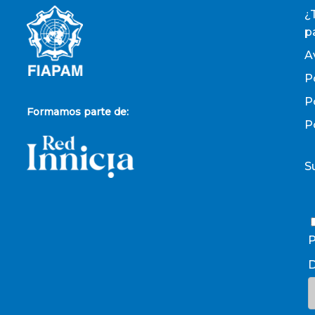
¿
p
A
P
P
Formamos parte de:
P
S
P
D