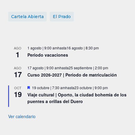
Cartela Abierta
El Prado
1 agosto | 9:00 am
hasta
16 agosto | 8:30 pm
AGO
1
Periodo vacaciones
17 agosto | 9:00 am
hasta
25 septiembre | 2:00 pm
AGO
17
Curso 2026-2027 | Periodo de matriculación
Destacado
19 octubre | 7:30 am
hasta
23 octubre | 9:00 pm
OCT
19
Viaje cultural | Oporto, la ciudad bohemia de los
puentes a orillas del Duero
Ver calendario