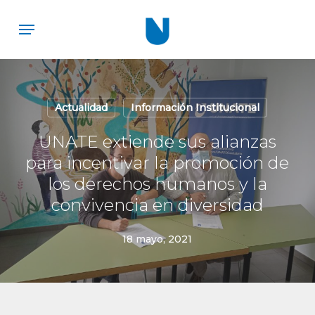
Skip
Menu
to
main
content
Actualidad
Información Institucional
UNATE extiende sus alianzas
para incentivar la promoción de
los derechos humanos y la
convivencia en diversidad
18 mayo, 2021