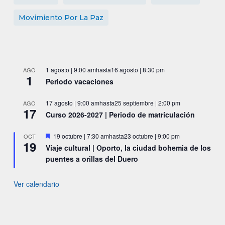
Movimiento Por La Paz
1 agosto | 9:00 am
hasta
16 agosto | 8:30 pm
AGO
1
Periodo vacaciones
17 agosto | 9:00 am
hasta
25 septiembre | 2:00 pm
AGO
17
Curso 2026-2027 | Periodo de matriculación
Destacado
19 octubre | 7:30 am
hasta
23 octubre | 9:00 pm
OCT
19
Viaje cultural | Oporto, la ciudad bohemia de los
puentes a orillas del Duero
Ver calendario