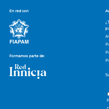
En red con
A
¿
p
A
P
P
Formamos parte de:
P
S
P
D