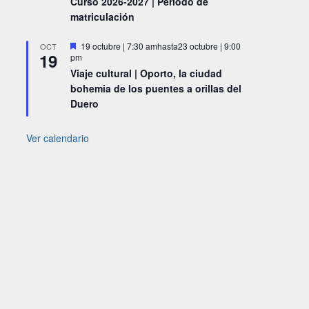
Curso 2026-2027 | Periodo de
matriculación
Destacado
19 octubre | 7:30 am
hasta
23 octubre | 9:00
OCT
19
pm
Viaje cultural | Oporto, la ciudad
bohemia de los puentes a orillas del
Duero
Ver calendario