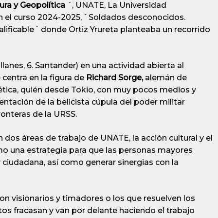
tura y Geopolítica
´, UNATE, La Universidad
en el curso 2024-2025, `Soldados desconocidos.
alificable´ donde Ortiz Yrureta planteaba un recorrido
lanes, 6. Santander) en una actividad abierta al
e centra en la figura de
Richard Sorge,
alemán de
oviética, quién desde Tokio, con muy pocos medios y
ntación de la belicista cúpula del poder militar
ronteras de la URSS.
 dos áreas de trabajo de UNATE, la acción cultural y el
mo una estrategia para que las personas mayores
 y ciudadana, así como generar sinergias con la
on visionarios y timadores o los que resuelven los
tos fracasan y van por delante haciendo el trabajo