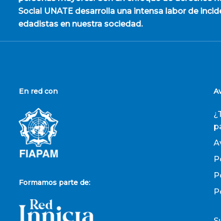
Social UNATE desarrolla una intensa labor de incid
edadistas en nuestra sociedad.
En red con
A
¿
p
A
P
P
Formamos parte de:
P
S