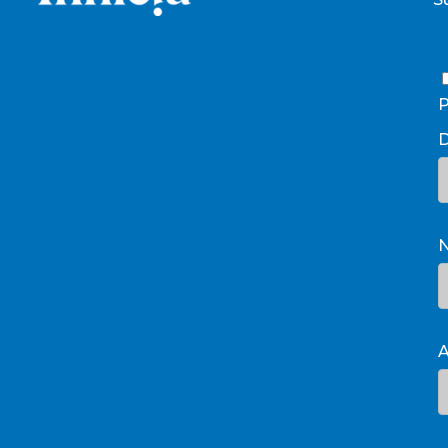
P
D
A