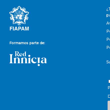
¿
p
A
P
P
Formamos parte de:
P
S
P
D