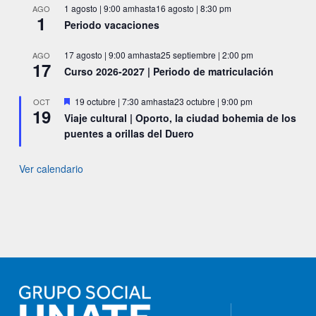
1 agosto | 9:00 am
hasta
16 agosto | 8:30 pm
AGO
1
Periodo vacaciones
17 agosto | 9:00 am
hasta
25 septiembre | 2:00 pm
AGO
17
Curso 2026-2027 | Periodo de matriculación
Destacado
19 octubre | 7:30 am
hasta
23 octubre | 9:00 pm
OCT
19
Viaje cultural | Oporto, la ciudad bohemia de los
puentes a orillas del Duero
Ver calendario