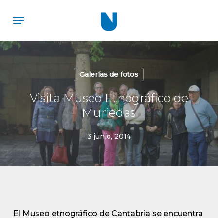
Skip
Menu
to
main
content
Galerías de fotos
Visita Museo Etnográfico de
Muriedas
3 junio, 2014
El Museo etnográfico de Cantabria se encuentra