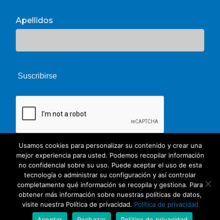
Apellidos
Usamos cookies para personalizar su contenido y crear una
mejor experiencia para usted. Podemos recopilar información
no confidencial sobre su uso. Puede aceptar el uso de esta
tecnología o administrar su configuración y así controlar
completamente qué información se recopila y gestiona. Para
obtener más información sobre nuestras políticas de datos,
© 2026 Unate. CC Creative Commons
visite nuestra Política de privacidad.
Política de privacidad
twitter
facebook
youtube
whatsapp
phone
email
Aceptar
Rechazar
Política de privacidad