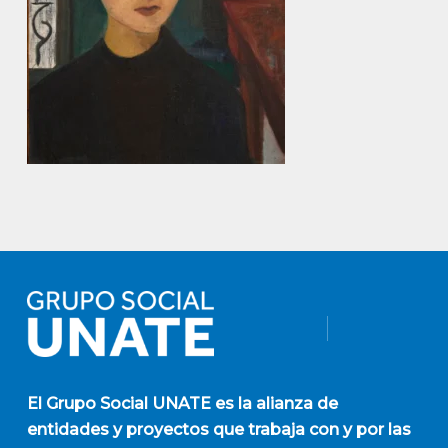
El
Grupo Social UNATE
es la alianza de
entidades y proyectos que trabaja con y por las