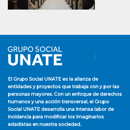
El
Grupo Social UNATE
es la alianza de
entidades y proyectos que trabaja con y por las
personas mayores. Con un enfoque de derechos
humanos y una acción transversal, el Grupo
Social UNATE desarrolla una intensa labor de
incidencia para modificar los imaginarios
edadistas en nuestra sociedad.