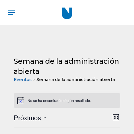
Skip
Menu
to
main
content
Semana de la administración
abierta
Eventos
Semana de la administración abierta
Eventos
No se ha encontrado ningún resultado.
Aviso
Próximos
Nav
Nave
Lista
Selecciona
de
de
la