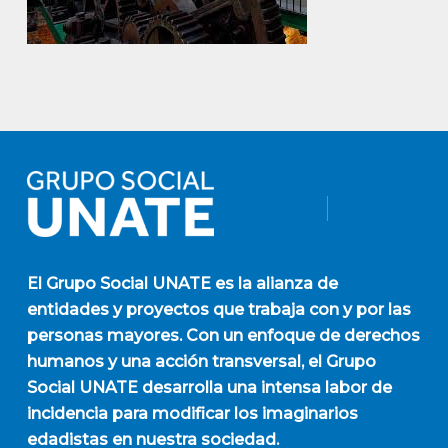
El
Grupo Social UNATE
es la alianza de
entidades y proyectos que trabaja con y por las
personas mayores. Con un enfoque de derechos
humanos y una acción transversal, el Grupo
Social UNATE desarrolla una intensa labor de
incidencia para modificar los imaginarios
edadistas en nuestra sociedad.