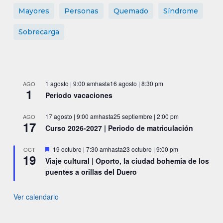
Mayores
Personas
Quemado
Síndrome
Sobrecarga
1 agosto | 9:00 am
hasta
16 agosto | 8:30 pm
AGO
1
Periodo vacaciones
17 agosto | 9:00 am
hasta
25 septiembre | 2:00 pm
AGO
17
Curso 2026-2027 | Periodo de matriculación
Destacado
19 octubre | 7:30 am
hasta
23 octubre | 9:00 pm
OCT
19
Viaje cultural | Oporto, la ciudad bohemia de los
puentes a orillas del Duero
Ver calendario